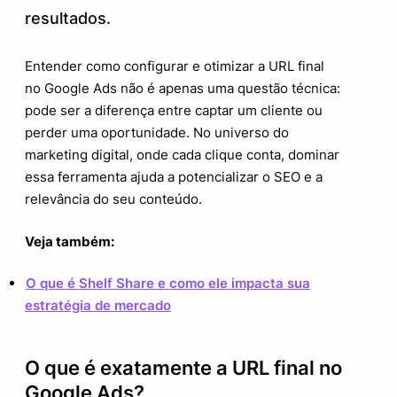
Curiosidades que você talvez não saiba
4.
resultados.
sobre a URL final no Google Ads
Dicas práticas para dominar a URL final
5.
Entender como configurar e otimizar a URL final
no Google Ads
no Google Ads não é apenas uma questão técnica:
pode ser a diferença entre captar um cliente ou
perder uma oportunidade. No universo do
marketing digital, onde cada clique conta, dominar
essa ferramenta ajuda a potencializar o SEO e a
relevância do seu conteúdo.
Veja também:
O que é Shelf Share e como ele impacta sua
estratégia de mercado
O que é exatamente a URL final no
Google Ads?