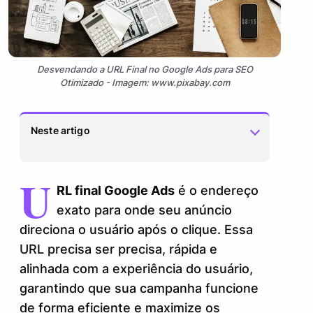
Desvendando a URL Final no Google Ads para SEO
Otimizado - Imagem: www.pixabay.com
Neste artigo
U
O que é exatamente a URL final no
1.
RL final Google Ads
é o endereço
Google Ads?
exato para onde seu anúncio
Por que a URL final é crucial para uma
2.
direciona o usuário após o clique. Essa
estratégia de SEO otimizado?
URL precisa ser precisa, rápida e
alinhada com a experiência do usuário,
Como otimizar a URL final para atrair
3.
cliques qualificados?
garantindo que sua campanha funcione
de forma eficiente e maximize os