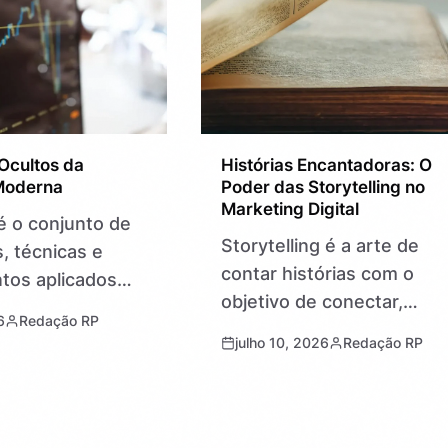
Ocultos da
Histórias Encantadoras: O
Moderna
Poder das Storytelling no
Marketing Digital
é o conjunto de
Storytelling é a arte de
, técnicas e
contar histórias com o
tos aplicados
objetivo de conectar,
er problemas e
6
Redação RP
engajar e persuadir uma
vida humana. Ela
julho 10, 2026
Redação RP
audiência. No marketing
nosso cotidiano
digital, essa técnica usa
se invisível,
narrativas envolventes pa
artphone…
criar vínculos emocionais