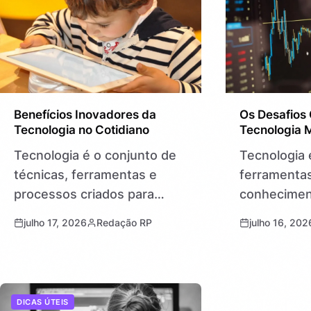
videogame…
Benefícios Inovadores da
Os Desafios 
Tecnologia no Cotidiano
Tecnologia 
Tecnologia é o conjunto de
Tecnologia 
técnicas, ferramentas e
ferramentas
processos criados para
conhecimen
facilitar a vida humana e
para resolv
julho 17, 2026
Redação RP
julho 16, 202
aprimorar atividades diárias.
melhorar a 
Ela está presente em tudo,
aparece no 
desde o smartphone que
de forma qua
acompanha nosso…
desde o sm
DICAS ÚTEIS