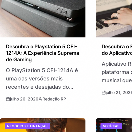
Usar…
Descubra o Playstation 5 CFI-
Descubra o 
1214A: A Experiência Suprema
do Aplicativ
de Gaming
Aplicativo 
O PlayStation 5 CFI-1214A é
plataforma 
uma das versões mais
musical qu
recentes e desejadas do
revoluciona
julho 21, 202
console da Sony, projetado
como as pe
julho 26, 2026
Redação RP
para entregar uma
compartilh
experiência de gaming
com suas pla
incomparável. Ele
Ele combin
NEGÓCIOS E FINANÇAS
NOTÍCIAS
representa a evolução do
demanda c