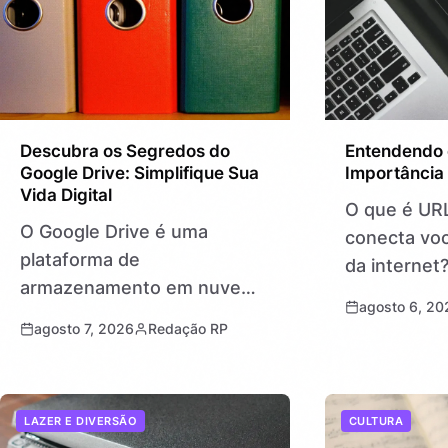
Descubra os Segredos do
Entendendo 
Google Drive: Simplifique Sua
Importância
Vida Digital
O que é UR
O Google Drive é uma
conecta voc
plataforma de
da internet?
armazenamento em nuvem
Uniform Res
agosto 6, 20
que permite guardar
o endereço 
agosto 7, 2026
Redação RP
arquivos, criar documentos,
localiza pág
planilhas e apresentações
vídeos e…
com acesso fácil e seguro
LAZER E DIVERSÃO
CULTURA
de qualquer lugar do mundo.