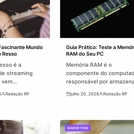
nítidas…
Fascinante Mundo
Guia Prático: Teste a Memór
o Resso
RAM do Seu PC
Resso é a
Memória RAM é o
de streaming
componente do computad
e vem
responsável por armazen
ndo a forma
temporariamente dados q
6
Redação RP
julho 20, 2026
Redação RP
ssoas escutam,
o sistema operacional e
am e interagem
programas utilizam
ylists favoritas.
enquanto estão em
a música sob
execução. Ela é essencial
MARKETING
om…
para a velocidade e…