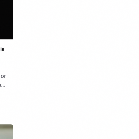
ia
or
ar
ue