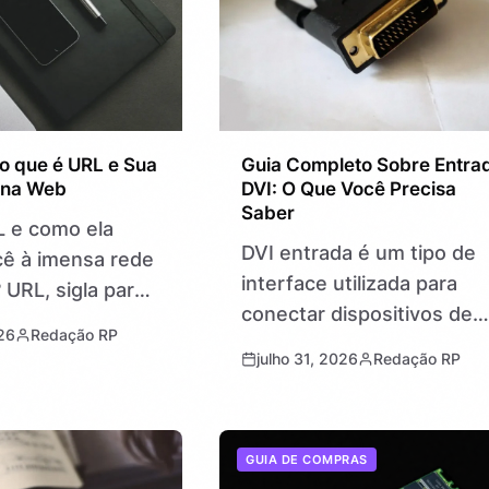
o que é URL e Sua
Guia Completo Sobre Entra
 na Web
DVI: O Que Você Precisa
Saber
L e como ela
DVI entrada é um tipo de
ê à imensa rede
interface utilizada para
 URL, sigla para
conectar dispositivos de
ource Locator, é
26
Redação RP
vídeo, como monitores e
digital que
julho 31, 2026
Redação RP
placas de vídeo,
inas, imagens,
transmitindo sinais digitai
analógicos. Essencial para
GUIA DE COMPRAS
garantir imagens mais