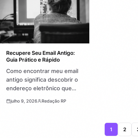
Recupere Seu Email Antigo:
Guia Prático e Rápido
Como encontrar meu email
antigo significa descobrir o
endereço eletrônico que
você usava anteriormente
julho 9, 2026
Redação RP
para enviar e receber
mensagens. Muitas vezes,
essa busca se torna
1
2
urgente, seja para recuperar