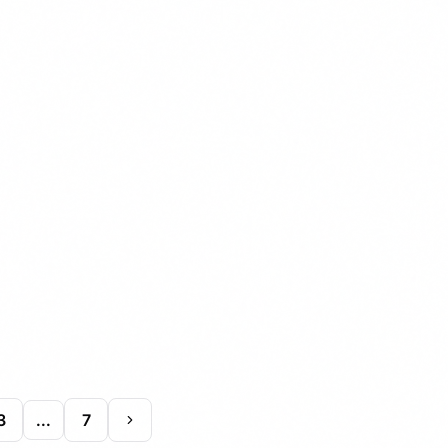
entre…
3
...
7