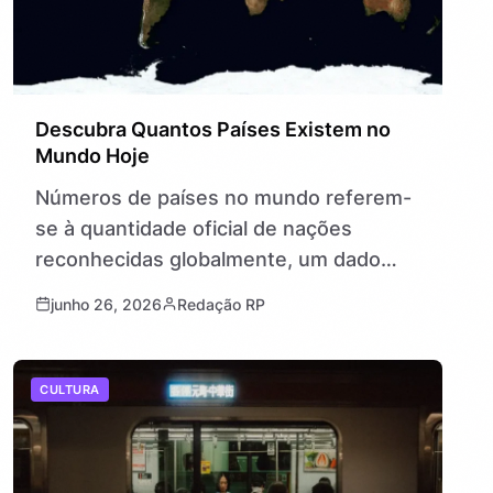
Descubra Quantos Países Existem no
Mundo Hoje
Números de países no mundo referem-
se à quantidade oficial de nações
reconhecidas globalmente, um dado
que pode variar conforme critérios
junho 26, 2026
Redação RP
políticos e diplomáticos. Saber
exatamente quantos países existem
hoje é…
CULTURA