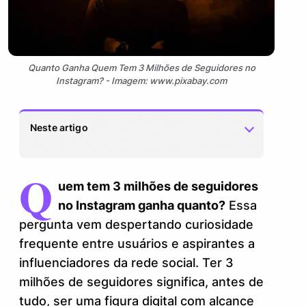
Quanto Ganha Quem Tem 3 Milhões de Seguidores no
Instagram? - Imagem: www.pixabay.com
Neste artigo
Q
O que define o valor dos seguidores no
1.
uem tem 3 milhões de seguidores
Instagram?
no Instagram ganha quanto?
Essa
Engajamento importa – e muito
1.1.
pergunta vem despertando curiosidade
frequente entre usuários e aspirantes a
Segmentação e nicho
1.2.
influenciadores da rede social. Ter 3
Quanto realmente ganha quem tem 3
milhões de seguidores significa, antes de
2.
milhões de seguidores no Instagram?
tudo, ser uma figura digital com alcance