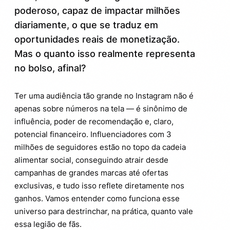
poderoso, capaz de impactar milhões
Modelos mais comuns de monetização
2.1.
diariamente, o que se traduz em
Diferenças por segmento e mercado
2.2.
oportunidades reais de monetização.
Mas o quanto isso realmente representa
Dicas para quem quer transformar
3.
no bolso, afinal?
seguidores em dinheiro
Curiosidades que poucas pessoas sabem
4.
Ter uma audiência tão grande no Instagram não é
sobre influenciadores com milhões de
apenas sobre números na tela — é sinônimo de
seguidores
influência, poder de recomendação e, claro,
potencial financeiro. Influenciadores com 3
milhões de seguidores estão no topo da cadeia
alimentar social, conseguindo atrair desde
campanhas de grandes marcas até ofertas
exclusivas, e tudo isso reflete diretamente nos
ganhos. Vamos entender como funciona esse
universo para destrinchar, na prática, quanto vale
essa legião de fãs.