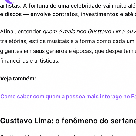
artistas. A fortuna de uma celebridade vai muito 
Duelos financeiros: quem leva a melhor?
3.
e discos — envolve contratos, investimentos e até a
Comparando ganhos e patrimônios
3.1.
Afinal, entender
quem é mais rico Gusttavo Lima ou 
Curiosidades que influenciam a fortuna
3.2.
trajetórias, estilos musicais e a forma como cada um
O que podemos aprender dessa disputa?
4.
gigantes em seus gêneros e épocas, que despertam 
financeiras e artísticas.
Veja também:
Como saber com quem a pessoa mais interage no 
Gusttavo Lima: o fenômeno do sertan