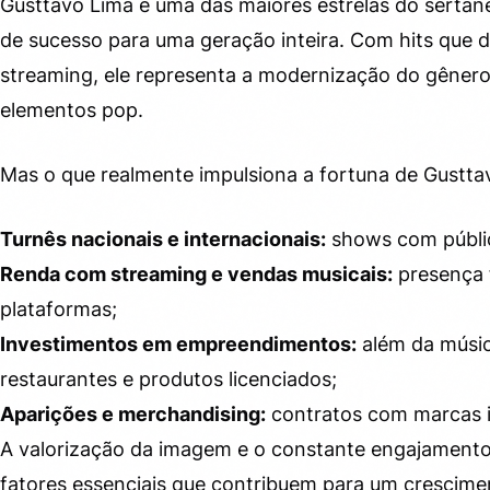
Gusttavo Lima é uma das maiores estrelas do sertane
de sucesso para uma geração inteira. Com hits que 
streaming, ele representa a modernização do gênero
elementos pop.
Mas o que realmente impulsiona a fortuna de Gusttav
Turnês nacionais e internacionais:
shows com público
Renda com streaming e vendas musicais:
presença 
plataformas;
Investimentos em empreendimentos:
além da músic
restaurantes e produtos licenciados;
Aparições e merchandising:
contratos com marcas i
A valorização da imagem e o constante engajament
fatores essenciais que contribuem para um crescimen