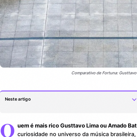
Comparativo de Fortuna: Gusttavo
Neste artigo
Q
Gusttavo Lima: o fenômeno do sertanejo moderno
1.
uem é mais rico Gusttavo Lima ou Amado Bat
Amado Batista: a lenda do romântico popular
2.
curiosidade no universo da música brasileira,