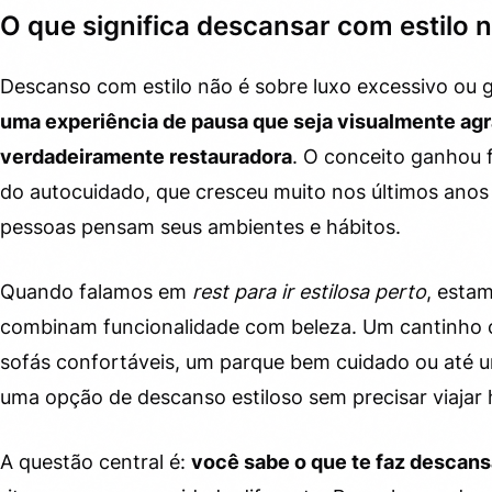
O que significa descansar com estilo n
Cuide da iluminação e dos aromas
4.3.
Desligue o excesso de informação
Descanso com estilo não é sobre luxo excessivo ou 
4.4.
uma experiência de pausa que seja visualmente agr
Rest para ir estilosa perto: o papel da alimentação no
5.
descanso
verdadeiramente restauradora
. O conceito ganhou 
do autocuidado, que cresceu muito nos últimos anos 
Dicas práticas para transformar qualquer pausa em
6.
descanso estiloso
pessoas pensam seus ambientes e hábitos.
Como identificar o estilo de descanso que funciona
7.
Quando falamos em
para você
rest para ir estilosa perto
, esta
combinam funcionalidade com beleza. Um cantinho 
Cuidar de você é o melhor investimento que existe
8.
sofás confortáveis, um parque bem cuidado ou até 
uma opção de descanso estiloso sem precisar viajar 
A questão central é:
você sabe o que te faz descan