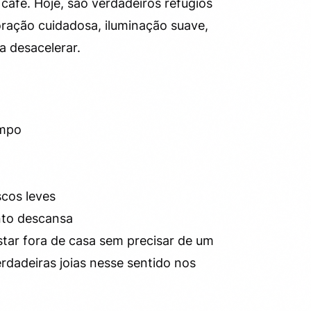
café. Hoje, são verdadeiros refúgios
ração cuidadosa, iluminação suave,
a desacelerar.
empo
scos leves
nto descansa
star fora de casa sem precisar de um
dadeiras joias nesse sentido nos