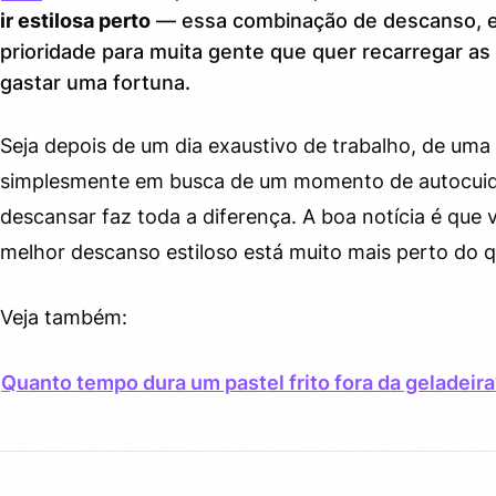
descanso
ir estilosa perto
— essa combinação de descanso, es
prioridade para muita gente que quer recarregar as 
Melhores opções de rest para ir estilosa perto para
3.
explorar
gastar uma fortuna.
Cafés e bistrôs com ambiente aconchegante
3.1.
Seja depois de um dia exaustivo de trabalho, de uma
Spas urbanos e espaços de bem-estar
3.2.
simplesmente em busca de um momento de autocuid
descansar faz toda a diferença. A boa notícia é que 
Parques, jardins e áreas verdes urbanas
3.3.
melhor descanso estiloso está muito mais perto do 
Bibliotecas e espaços culturais
3.4.
Veja também:
Estúdios de yoga, meditação e pilates
3.5.
Como montar o seu cantinho de descanso estiloso em
4.
Quanto tempo dura um pastel frito fora da geladeir
casa
Escolha um canto específico
4.1.
Invista em conforto real
4.2.