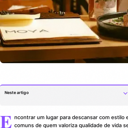
Neste artigo
E
O que significa descansar com estilo nos dias de hoje
1.
ncontrar um lugar para descansar com estilo 
Por que a proximidade importa tanto na busca pelo
2.
comuns de quem valoriza qualidade de vida s