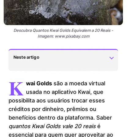
Descubra Quantos Kwai Golds Equivalem a 20 Reais -
Imagem: www.pixabay.com
Neste artigo
K
O que são Kwai Golds e como funcionam
1.
wai Golds
são a moeda virtual
Qual a cotação atual: quantos Kwai Golds
usada no aplicativo Kwai, que
2.
equivalem a 20 reais?
possibilita aos usuários trocar esses
créditos por dinheiro, prêmios ou
Aproveite melhor seus Kwai Golds com
3.
benefícios dentro da plataforma. Saber
essas dicas
quantos Kwai Golds vale 20 reais
é
Comparando com outras moedas virtuais:
4.
essencial para quem quer aproveitar ao