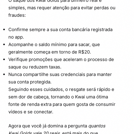
O saque dos Kwai Golds para dinheiro real é
simples, mas requer atenção para evitar perdas ou
fraudes:
Confirme sempre a sua conta bancária registrada
no app.
Acompanhe o saldo mínimo para sacar, que
geralmente começa em torno de R$20.
Verifique promoções que aceleram o processo de
saque ou reduzem taxas.
Nunca compartilhe suas credenciais para manter
sua conta protegida.
Seguindo esses cuidados, o resgate será rápido e
sem dor de cabeça, tornando o Kwai uma ótima
fonte de renda extra para quem gosta de consumir
vídeos e se conectar.
Agora que você já domina a pergunta
quantos
Kwai Golds vale 20 reais
, está mais do que