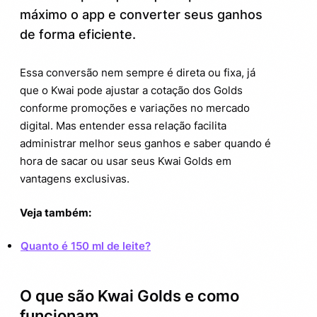
Kwai Golds x outras plataformas
máximo o app e converter seus ganhos
de forma eficiente.
Curiosidades rápidas sobre Kwai Golds
5.
Como sacar seus Kwai Golds de forma
6.
Essa conversão nem sempre é direta ou fixa, já
segura
que o Kwai pode ajustar a cotação dos Golds
conforme promoções e variações no mercado
digital. Mas entender essa relação facilita
administrar melhor seus ganhos e saber quando é
hora de sacar ou usar seus Kwai Golds em
vantagens exclusivas.
Veja também:
Quanto é 150 ml de leite?
O que são Kwai Golds e como
funcionam