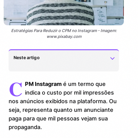
Estratégias Para Reduzir o CPM no Instagram - Imagem:
www.pixabay.com
Neste artigo
C
Veja também:
0.1.
PM Instagram
é um termo que
Por que o CPM Instagram pode subir e
indica o custo por mil impressões
1.
impactar seu orçamento?
nos anúncios exibidos na plataforma. Ou
seja, representa quanto um anunciante
Dicas práticas para reduzir o CPM
2.
paga para que mil pessoas vejam sua
Instagram rapidamente
propaganda.
Ferramentas e truques avançados para
3.