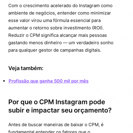
dominar o CPM no Instagram
Com o crescimento acelerado do Instagram como
ambiente de negócios, entender como minimizar
Curiosidades que vão te surpreender
4.
esse valor virou uma fórmula essencial para
sobre CPM Instagram
aumentar o retorno sobre investimento (ROI).
Fique atento a erros que podem inflar seu
5.
Reduzir o CPM significa alcançar mais pessoas
CPM Instagram
gastando menos dinheiro — um verdadeiro sonho
para qualquer gestor de campanhas digitais.
O impacto do CPM baixo na sua
6.
estratégia de marketing
Veja também:
Profissão que ganha 500 mil por mês
Por que o CPM Instagram pode
subir e impactar seu orçamento?
Antes de buscar maneiras de baixar o CPM, é
fundamental entender os fatores que o