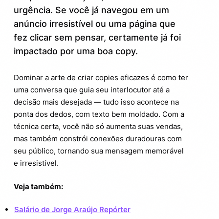
urgência. Se você já navegou em um
As diferenças entre “copys” e “copies”:
3.
anúncio irresistível ou uma página que
existe um segredo aí?
fez clicar sem pensar, certamente já foi
Curiosidade linguística:
3.1.
impactado por uma boa copy.
Ferramentas para impulsionar sua
4.
Dominar a arte de criar copies eficazes é como ter
criação de copies
uma conversa que guia seu interlocutor até a
Dicas práticas para usar as ferramentas
4.1.
decisão mais desejada — tudo isso acontece na
com inteligência
ponta dos dedos, com texto bem moldado. Com a
técnica certa, você não só aumenta suas vendas,
mas também constrói conexões duradouras com
seu público, tornando sua mensagem memorável
e irresistível.
Veja também:
Salário de Jorge Araújo Repórter