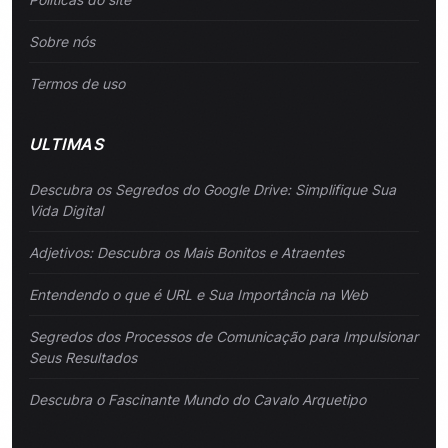
Sobre nós
Termos de uso
ULTIMAS
Descubra os Segredos do Google Drive: Simplifique Sua
Vida Digital
Adjetivos: Descubra os Mais Bonitos e Atraentes
Entendendo o que é URL e Sua Importância na Web
Segredos dos Processos de Comunicação para Impulsionar
Seus Resultados
Descubra o Fascinante Mundo do Cavalo Arquetipo