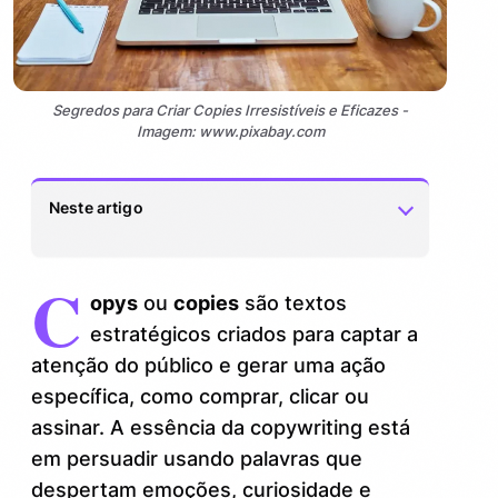
Segredos para Criar Copies Irresistíveis e Eficazes -
Imagem: www.pixabay.com
Neste artigo
C
O que faz uma copy ser realmente
1.
opys
ou
copies
são textos
poderosa?
estratégicos criados para captar a
Dica quente: Use palavras que geram
1.1.
atenção do público e gerar uma ação
imagens e sensações
específica, como comprar, clicar ou
assinar. A essência da copywriting está
Estruturando sua copy para fisgar o leitor
2.
em persuadir usando palavras que
Truques para manter sua copy afiada
2.1.
despertam emoções, curiosidade e