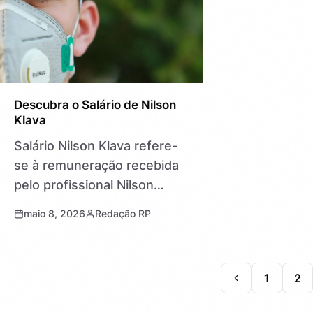
Descubra o Salário de Nilson
Klava
Salário Nilson Klava refere-
se à remuneração recebida
pelo profissional Nilson
Klava, conhecido por sua
maio 8, 2026
Redação RP
atuação em áreas
específicas, seja no setor
público, privado ou mídia.
1
2
Descobrir quanto Nilson
Klava ganha…