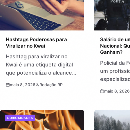
Hashtags Poderosas para
Salário de um
Viralizar no Kwai
Nacional: Qu
Ganham?
Hashtag para viralizar no
Policial da 
Kwai é uma etiqueta digital
um profissi
que potencializa o alcance
especializ
dos seus vídeos na
maio 8, 2026
Redação RP
pública que
plataforma de forma rápida
maio 8, 2026
operações e
e eficaz. Ela conecta seu
desastres e
conteúdo a um público…
situações d
CURIOSIDADES
complexidad
Brasil. Seu