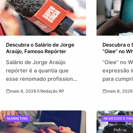
Descubra o Salário de Jorge
Descubra o S
Araújo, Famoso Repórter
“Oiee” no W
Salário de Jorge Araújo
“Oiee” no 
repórter é a quantia que
expressão i
esse renomado profissional
para cumpri
da comunicação recebe por
transmitir s
maio 8, 2026
Redação RP
maio 8, 2026
seu trabalho na área
uma conver
jornalística. Conhecer
descontraíd
quanto ganha uma figura
internet e d
MARKETING
NEGÓCIOS E FI
pública, como Jorge Araújo,
de mensage
…