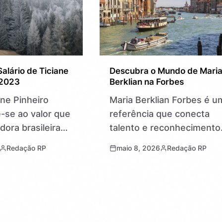
alário de Ticiane
Descubra o Mundo de Mari
 2023
Berklian na Forbes
ane Pinheiro
Maria Berklian Forbes é u
-se ao valor que
referência que conecta
dora brasileira
talento e reconhecimento
heiro recebe em
no universo empresarial e
Redação RP
maio 8, 2026
Redação RP
o na mídia, um
cultural. A expressão
teressa tanto
remete à presença
profissionais do
marcante de Maria Berklia
iovisual….
nas páginas da Forbes,
revista…