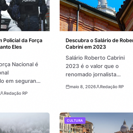
 Policial da Força
Descubra o Salário de Robe
anto Eles
Cabrini em 2023
Salário Roberto Cabrini
Força Nacional é
2023 é o valor que o
onal
renomado jornalista
ado em segurança
brasileiro recebe em seu
maio 8, 2026
Redação RP
 atua em
trabalho, uma curiosidade
Redação RP
speciais,
que movimenta fãs e
 outras
profissionais do setor. Sa
e alta
quanto um repórter de…
CULTURA
e por todo o
 papel é…