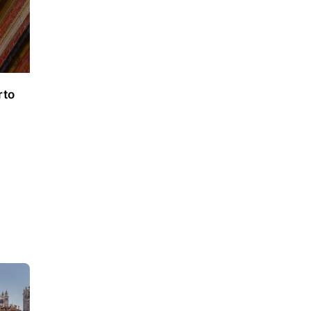
rto
ber