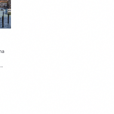
a
ma
n