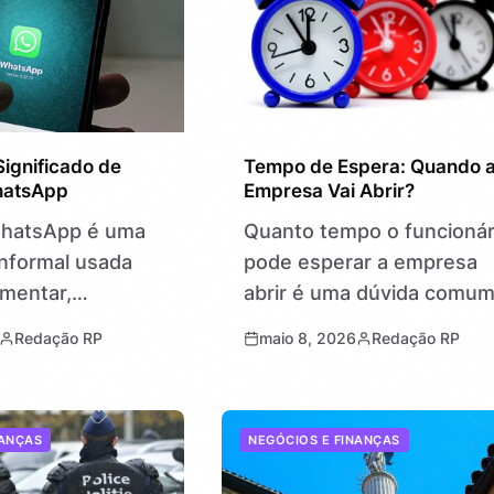
ignificado de
Tempo de Espera: Quando 
hatsApp
Empresa Vai Abrir?
WhatsApp é uma
Quanto tempo o funcionár
nformal usada
pode esperar a empresa
mentar,
abrir é uma dúvida comu
impatia e iniciar
que envolve direitos
Redação RP
maio 8, 2026
Redação RP
sa de forma
trabalhistas e a rotina do 
a. Surgida da
a dia. Essa expressão
as trocas rápidas
refere-se ao período em
NANÇAS
NEGÓCIOS E FINANÇAS
ns, a palavra…