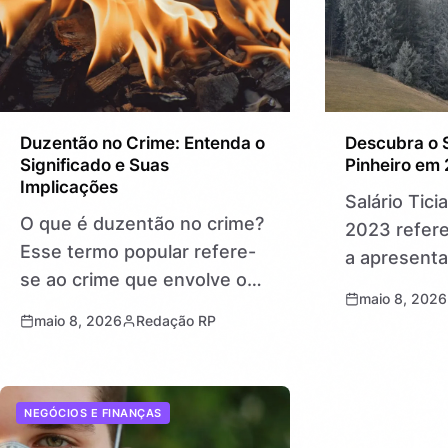
Duzentão no Crime: Entenda o
Descubra o S
Significado e Suas
Pinheiro em
Implicações
Salário Tici
O que é duzentão no crime?
2023 refere
Esse termo popular refere-
a apresenta
se ao crime que envolve o
Ticiane Pin
maio 8, 2026
uso ou transporte de drogas
seu trabalh
maio 8, 2026
Redação RP
na quantidade de 200
dado que in
gramas, uma medida
fãs quanto 
significativa no contexto…
mercado aud
NEGÓCIOS E FINANÇAS