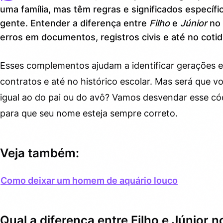
uma família, mas têm regras e significados específ
Quando usar Filho no sobrenome?
3.
gente. Entender a diferença entre
Filho
e
Júnior
no 
erros em documentos, registros civis e até no cotid
Dicas úteis para aplicar o sobrenome “Filho”
3.1.
Quando usar Júnior no sobrenome?
4.
Esses complementos ajudam a identificar gerações e
Curiosidades sobre “Júnior”
contratos e até no histórico escolar. Mas será que 
4.1.
igual ao do pai ou do avô? Vamos desvendar esse códi
Regras práticas para evitar erros no uso de Filho ou
5.
para que seu nome esteja sempre correto.
Júnior
Veja também:
Como deixar um homem de aquário louco
Qual a diferença entre Filho e Júnior