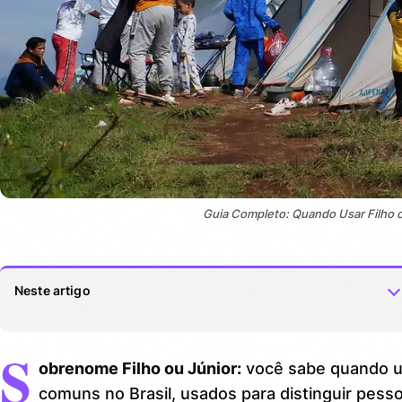
Guia Completo: Quando Usar Filho
Neste artigo
S
Veja também:
1.
obrenome Filho ou Júnior:
você sabe quando us
Qual a diferença entre Filho e Júnior no sobrenome?
2.
comuns no Brasil, usados para distinguir pe