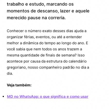
rotina
trabalho e estudo, marcando os
momentos de descanso, lazer e aquele
Dicas práticas para aproveitar cada
3.
sábado e domingo do ano
merecido pause na correria.
Curiosidades curiosas sobre os finais de
4.
Conhecer o número exato desses dias ajuda a
semana
organizar férias, eventos, ou até a entender
melhor a dinâmica do tempo ao longo do ano. E
Quantos sábados e domingos tem no ano
5.
você sabia que nem todos os anos trazem a
e o lado científico do tempo
mesma quantidade de finais de semana? Isso
Hora de colocar os pés para cima e
6.
acontece por causa da estrutura do calendário
aproveitar
gregoriano, nosso companheiro padrão no dia a
dia.
Veja também:
MD no WhatsApp: o que significa e como usar