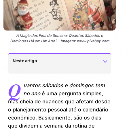
A Magia dos Fins de Semana: Quantos Sábados e
Domingos Há em Um Ano? - Imagem: www.pixabay.com
Neste artigo
Q
Quantos sábados e domingos há em um
1.
uantos sábados e domingos tem
ano: números por trás dos dias livres
no ano
é uma pergunta simples,
Formatação do ano e influência no
1.1.
mas cheia de nuances que afetam desde
número de finais de semana
o planejamento pessoal até o calendário
econômico. Basicamente, são os dias
A Magia dos Fins de Semana: Como o
2.
número de sábados e domingos afeta sua
que dividem a semana da rotina de