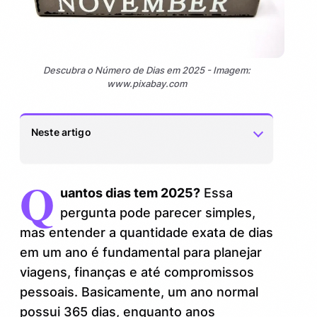
Descubra o Número de Dias em 2025 - Imagem:
www.pixabay.com
Neste artigo
Q
Entendendo o ano bissexto e seu impacto
1.
uantos dias tem 2025?
Essa
nos dias do ano
pergunta pode parecer simples,
Como identificar se um ano é bissexto?
1.1.
mas entender a quantidade exata de dias
em um ano é fundamental para planejar
Quantos dias tem 2025 na prática?
2.
viagens, finanças e até compromissos
Por que saber a quantidade de dias em
pessoais. Basicamente, um ano normal
3.
2025 é essencial?
possui 365 dias, enquanto anos