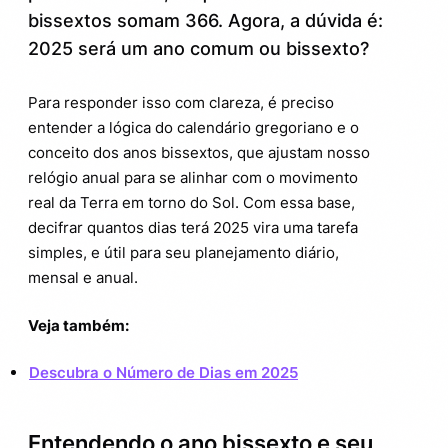
bissextos somam 366. Agora, a dúvida é:
Dicas para facilitar seu planejamento em
3.1.
2025 será um ano comum ou bissexto?
2025
A curiosidade do calendário: anos
4.
Para responder isso com clareza, é preciso
bissextos e culturalmente relevantes
entender a lógica do calendário gregoriano e o
conceito dos anos bissextos, que ajustam nosso
O que vem por aí: aproveite 2025 com
5.
relógio anual para se alinhar com o movimento
informação e estratégia
real da Terra em torno do Sol. Com essa base,
decifrar quantos dias terá 2025 vira uma tarefa
simples, e útil para seu planejamento diário,
mensal e anual.
Veja também:
Descubra o Número de Dias em 2025
Entendendo o ano bissexto e seu