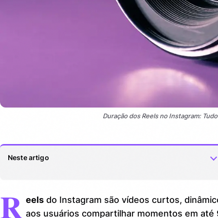
Duração dos Reels no Instagram: Tud
Neste artigo
R
Veja também:
1.
eels
do Instagram são vídeos curtos, dinâmi
O que são Reels e qual é a duração máxima atual?
2.
aos usuários compartilhar momentos em até 