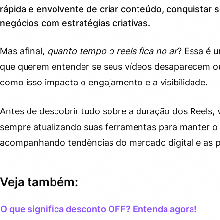
rápida e envolvente de criar conteúdo, conquistar 
Quanto tempo o Reels fica no ar? Entenda a duração
3.
negócios com estratégias criativas.
real da exibição
Dicas para manter seu Reels relevante mesmo depois
4.
Mas afinal,
quanto tempo o reels fica no ar
? Essa é 
de postar
que querem entender se seus vídeos desaparecem ou
Curiosidades rápidas sobre o funcionamento do Reels
5.
como isso impacta o engajamento e a visibilidade.
Qual a melhor forma de aproveitar seus Reels para o
6.
crescimento?
Antes de descobrir tudo sobre a duração dos Reels, 
sempre atualizando suas ferramentas para manter o 
acompanhando tendências do mercado digital e as pr
Veja também:
O que significa desconto OFF? Entenda agora!