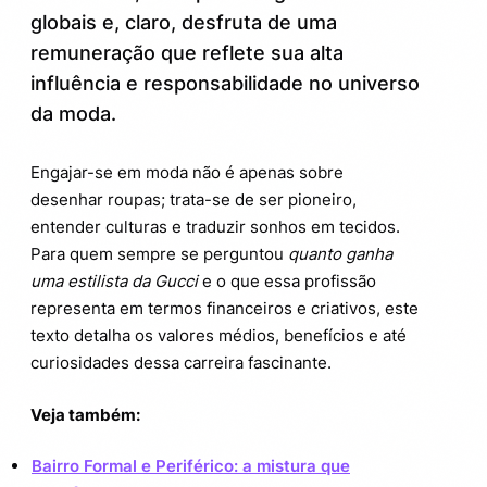
carreira
globais e, claro, desfruta de uma
remuneração que reflete sua alta
Curiosidades que você (provavelmente)
3.
não sabia sobre estilistas da Gucci
influência e responsabilidade no universo
da moda.
Quanto ganha uma estilista da Gucci
4.
comparado a outras profissões na moda?
Engajar-se em moda não é apenas sobre
Quer mais insights sobre profissões que
4.1.
desenhar roupas; trata-se de ser pioneiro,
movimentam a cultura e economia?
entender culturas e traduzir sonhos em tecidos.
Para quem sempre se perguntou
quanto ganha
uma estilista da Gucci
e o que essa profissão
representa em termos financeiros e criativos, este
texto detalha os valores médios, benefícios e até
curiosidades dessa carreira fascinante.
Veja também:
Bairro Formal e Periférico: a mistura que