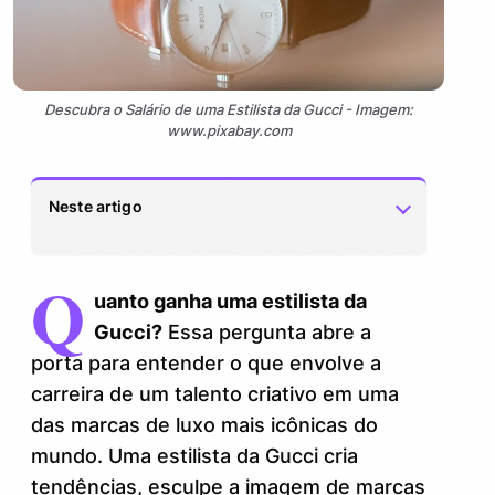
Descubra o Salário de uma Estilista da Gucci - Imagem:
www.pixabay.com
Neste artigo
Q
O Universo Financeiro de uma Estilista da
1.
uanto ganha uma estilista da
Gucci
Gucci?
Essa pergunta abre a
Fatores que influenciam o salário de
1.1.
porta para entender o que envolve a
uma estilista na Gucci
carreira de um talento criativo em uma
das marcas de luxo mais icônicas do
Estilista da Gucci: Muito além do salário
2.
mundo. Uma estilista da Gucci cria
Dicas para quem quer seguir essa
2.1.
tendências, esculpe a imagem de marcas