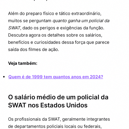
Curiosidades sobre a carreira na SWAT
3.
Além do preparo físico e tático extraordinário,
Quanto ganha um policial da SWAT no
4.
Brasil?
muitos se perguntam
quanto ganha um policial da
SWAT
, dado os perigos e exigências da função.
Dicas para quem deseja seguir essa
4.1.
Descubra agora os detalhes sobre os salários,
carreira
benefícios e curiosidades dessa força que parece
saída dos filmes de ação.
Veja também:
Quem é de 1999 tem quantos anos em 2024?
O salário médio de um policial da
SWAT nos Estados Unidos
Os profissionais da SWAT, geralmente integrantes
de departamentos policiais locais ou federais,