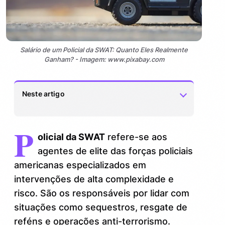
Salário de um Policial da SWAT: Quanto Eles Realmente
Ganham? - Imagem: www.pixabay.com
Neste artigo
P
O salário médio de um policial da SWAT
1.
olicial da SWAT
refere-se aos
nos Estados Unidos
agentes de elite das forças policiais
Salário versus responsabilidades: um
1.1.
americanas especializados em
equilíbrio complexo
intervenções de alta complexidade e
risco. São os responsáveis por lidar com
Benefícios e adicionais que
2.
complementam a remuneração
situações como sequestros, resgate de
reféns e operações anti-terrorismo.