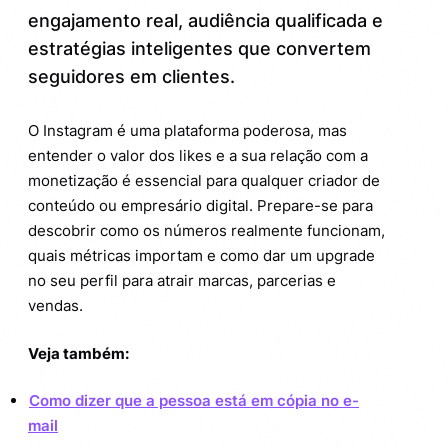
engajamento real, audiência qualificada e
Como transformar curtidas em
3.
oportunidades de renda?
estratégias inteligentes que convertem
seguidores em clientes.
Dicas práticas para aumentar a
3.1.
monetização do seu perfil
O Instagram é uma plataforma poderosa, mas
entender o valor dos likes e a sua relação com a
Curiosidades que talvez você não sabia
4.
sobre curtidas e dinheiro no Instagram
monetização é essencial para qualquer criador de
conteúdo ou empresário digital. Prepare-se para
descobrir como os números realmente funcionam,
quais métricas importam e como dar um upgrade
no seu perfil para atrair marcas, parcerias e
vendas.
Veja também:
Como dizer que a pessoa está em cópia no e-
mail