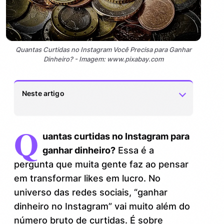
Quantas Curtidas no Instagram Você Precisa para Ganhar
Dinheiro? - Imagem: www.pixabay.com
Neste artigo
Q
O verdadeiro peso das curtidas no
1.
uantas curtidas no Instagram para
Instagram
ganhar dinheiro?
Essa é a
Quantas curtidas no Instagram para
2.
pergunta que muita gente faz ao pensar
ganhar dinheiro? Um número mágico
em transformar likes em lucro. No
existe?
universo das redes sociais, “ganhar
Fatores que influenciam na conversão
2.1.
dinheiro no Instagram” vai muito além do
das curtidas em dinheiro
número bruto de curtidas. É sobre