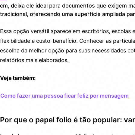
cm, deixa ele ideal para documentos que exigem m
Gramatura: a espessura que faz a diferença
2.1.
tradicional, oferecendo uma superfície ampliada p
Cor e acabamento: branco ou creme, liso ou
2.2.
texturizado?
Essa opção versátil aparece em escritórios, escolas
flexibilidade e custo-benefício. Conhecer as particula
Tamanho e corte: compreendendo as variações
2.3.
escolha da melhor opção para suas necessidades cot
Principais marcas e onde comprar papel folio com
3.
relatórios mais elaborados.
qualidade
Dicas úteis para maximizar o uso do papel folio no seu
4.
Veja também:
dia
Curiosidades que você talvez não sabia sobre o papel
5.
Como fazer uma pessoa ficar feliz por mensagem
folio
Por que o papel folio é tão popular: v