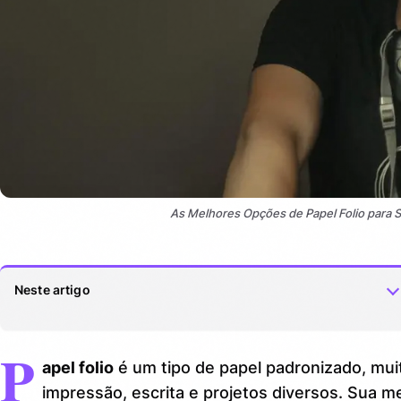
As Melhores Opções de Papel Folio para
Neste artigo
P
Por que o papel folio é tão popular: vantagens e usos
1.
apel folio
é um tipo de papel padronizado, muito
Como escolher o papel folio ideal para cada finalidade
2.
impressão, escrita e projetos diversos. Sua me