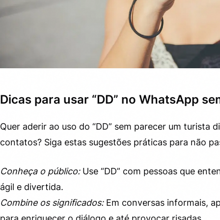
Dicas para usar “DD” no WhatsApp se
Quer aderir ao uso do “DD” sem parecer um turista di
contatos? Siga estas sugestões práticas para não pa
Conheça o público:
Use “DD” com pessoas que entend
ágil e divertida.
Combine os significados:
Em conversas informais, apr
para enriquecer o diálogo e até provocar risadas.