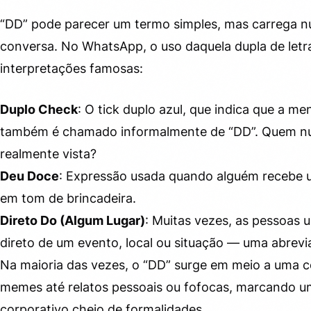
“DD” pode parecer um termo simples, mas carrega
conversa. No WhatsApp, o uso daquela dupla de letr
interpretações famosas:
Duplo Check
: O tick duplo azul, que indica que a me
também é chamado informalmente de “DD”. Quem nu
realmente vista?
Deu Doce
: Expressão usada quando alguém recebe 
em tom de brincadeira.
Direto Do (Algum Lugar)
: Muitas vezes, as pessoas 
direto de um evento, local ou situação — uma abrevia
Na maioria das vezes, o “DD” surge em meio a uma c
memes até relatos pessoais ou fofocas, marcando u
corporativo cheio de formalidades.