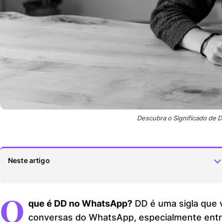
Descubra o Significado de
Neste artigo
O
Veja também:
0.1.
que é DD no WhatsApp?
DD é uma sigla que
O que significa DD no WhatsApp: os usos mais comuns
1.
conversas do WhatsApp, especialmente entre