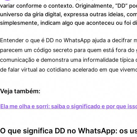
variar conforme o contexto. Originalmente, “DD” pod
Como identificar o significado do DD em cada
2.
universo da gíria digital, expressa outras ideias, c
conversa?
simplesmente, indicam algo que aconteceu ou foi di
Dicas para usar “DD” no WhatsApp sem errar
3.
Entender o que é DD no WhatsApp ajuda a decifrar m
Curiosidades que você talvez não saiba sobre o “DD” e
4.
as redes sociais
parecem um código secreto para quem está fora do
comunicação e demonstra uma informalidade típica d
Como o “DD” pode influenciar sua experiência no
5.
WhatsApp?
de falar virtual ao cotidiano acelerado em que vivem
Veja também:
Ela me olha e sorri: saiba o significado e por que i
O que significa DD no WhatsApp: os 