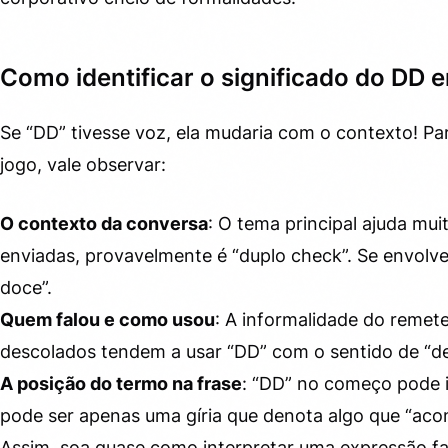
Como identificar o significado do DD
Se “DD” tivesse voz, ela mudaria com o contexto! Par
jogo, vale observar:
O contexto da conversa
: O tema principal ajuda mu
enviadas, provavelmente é “duplo check”. Se envolve 
doce”.
Quem falou e como usou
: A informalidade do remet
descolados tendem a usar “DD” com o sentido de “deu
A posição do termo na frase
: “DD” no começo pode i
pode ser apenas uma gíria que denota algo que “aco
Assim, soa quase como interpretar uma expressão fa