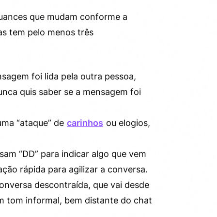
 nuances que mudam conforme a
as tem pelo menos três
nsagem foi lida pela outra pessoa,
nca quis saber se a mensagem foi
uma “ataque” de
carinhos
ou elogios,
usam “DD” para indicar algo que vem
ção rápida para agilizar a conversa.
onversa descontraída, que vai desde
m tom informal, bem distante do chat