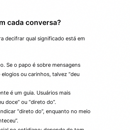
 em cada conversa?
a decifrar qual significado está em
ito. Se o papo é sobre mensagens
elogios ou carinhos, talvez “deu
ente é um guia. Usuários mais
 doce” ou “direto do”.
ndicar “direto do”, enquanto no meio
nteceu”.
cial no cotidiano: depende do tom,