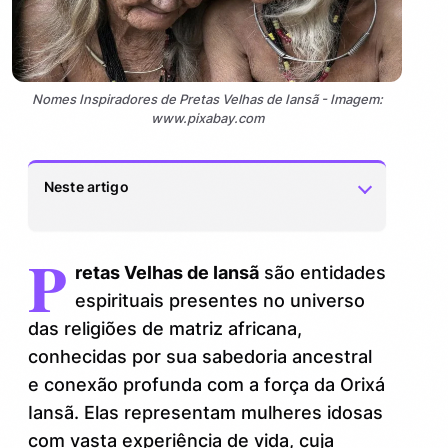
Nomes Inspiradores de Pretas Velhas de Iansã - Imagem:
www.pixabay.com
Neste artigo
P
Origem e importância dos nomes de
1.
retas Velhas de Iansã
são entidades
Pretas Velhas de Iansã
espirituais presentes no universo
Principais nomes de Pretas Velhas de
2.
das religiões de matriz africana,
Iansã e seus significados
conhecidas por sua sabedoria ancestral
e conexão profunda com a força da Orixá
Curiosidades e dicas para quem deseja
3.
conhecer mais sobre essas entidades
Iansã. Elas representam mulheres idosas
com vasta experiência de vida, cuja