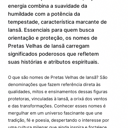
Passe a incorporar a força das Pretas
4.
energia combina a suavidade da
Velhas de Iansã no seu dia a dia
humildade com a potência da
tempestade, característica marcante de
Iansã. Essenciais para quem busca
orientação e proteção, os nomes de
Pretas Velhas de Iansã carregam
significados poderosos que refletem
suas histórias e atributos espirituais.
O que são nomes de Pretas Velhas de Iansã? São
denominações que fazem referência direta às
qualidades, mitos e ensinamentos dessas figuras
protetoras, vinculadas à Iansã, a orixá dos ventos
e das transformações. Conhecer esses nomes é
mergulhar em um universo fascinante que une
tradição, fé e poesia, despertando o interesse por
uma cultura milenar que ainda inspira e fortalece