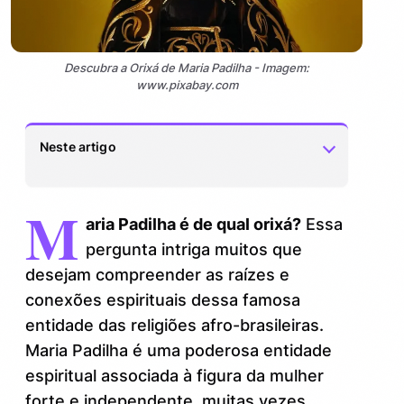
Descubra a Orixá de Maria Padilha - Imagem:
www.pixabay.com
Neste artigo
M
Veja também:
0.1.
aria Padilha é de qual orixá?
Essa
Quem foi Maria Padilha? Breve
pergunta intriga muitos que
1.
contextualização histórica e espiritual
desejam compreender as raízes e
conexões espirituais dessa famosa
Maria Padilha é de qual Orixá? Entenda a
2.
entidade das religiões afro-brasileiras.
conexão espiritual
Maria Padilha é uma poderosa entidade
Características que aproximam Maria
3.
espiritual associada à figura da mulher
Padilha e Exu
forte e independente, muitas vezes