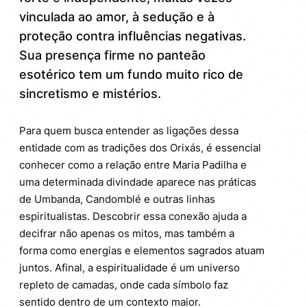
vinculada ao amor, à sedução e à
Como reconhecer Maria Padilha e seu
4.
Orixá protetor no dia a dia
proteção contra influências negativas.
Sua presença firme no panteão
Curiosidades que você talvez não saiba
5.
esotérico tem um fundo muito rico de
sobre Maria Padilha
sincretismo e mistérios.
Pontes poderosas: integração do
6.
sincretismo na espiritualidade brasileira
Para quem busca entender as ligações dessa
entidade com as tradições dos Orixás, é essencial
conhecer como a relação entre Maria Padilha e
uma determinada divindade aparece nas práticas
de Umbanda, Candomblé e outras linhas
espiritualistas. Descobrir essa conexão ajuda a
decifrar não apenas os mitos, mas também a
forma como energias e elementos sagrados atuam
juntos. Afinal, a espiritualidade é um universo
repleto de camadas, onde cada símbolo faz
sentido dentro de um contexto maior.