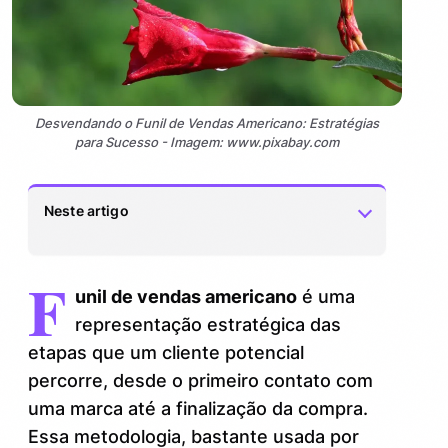
Desvendando o Funil de Vendas Americano: Estratégias
para Sucesso - Imagem: www.pixabay.com
Neste artigo
F
Veja também:
1.
unil de vendas americano
é uma
O que torna o funil de vendas americano
representação estratégica das
2.
tão eficiente?
etapas que um cliente potencial
percorre, desde o primeiro contato com
As 4 etapas do funil de vendas
3.
uma marca até a finalização da compra.
americano
Essa metodologia, bastante usada por