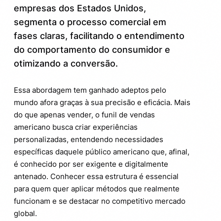
Por dentro da tecnologia que move o funil
4.
empresas dos Estados Unidos,
americano
segmenta o processo comercial em
fases claras, facilitando o entendimento
Dicas práticas para aplicar o funil de
5.
vendas americano no seu negócio
do comportamento do consumidor e
otimizando a conversão.
Curiosidades que você talvez não saiba
6.
sobre o funil americano
Essa abordagem tem ganhado adeptos pelo
Evite os erros comuns que derrubam o
7.
mundo afora graças à sua precisão e eficácia. Mais
funil
do que apenas vender, o funil de vendas
americano busca criar experiências
personalizadas, entendendo necessidades
específicas daquele público americano que, afinal,
é conhecido por ser exigente e digitalmente
antenado. Conhecer essa estrutura é essencial
para quem quer aplicar métodos que realmente
funcionam e se destacar no competitivo mercado
global.