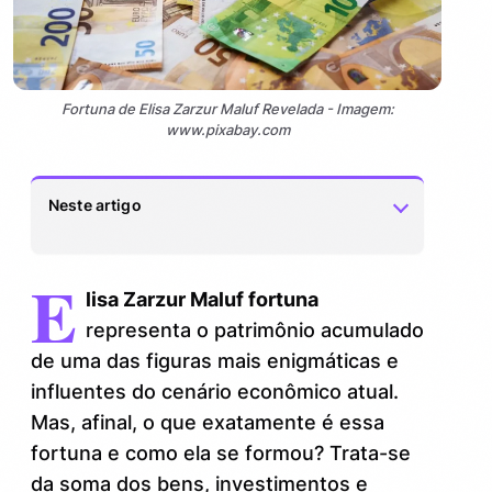
Fortuna de Elisa Zarzur Maluf Revelada - Imagem:
www.pixabay.com
Neste artigo
E
Quem é Elisa Zarzur Maluf?
1.
lisa Zarzur Maluf fortuna
Elisa Zarzur Maluf fortuna: como se
representa o patrimônio acumulado
2.
constrói um império?
de uma das figuras mais enigmáticas e
influentes do cenário econômico atual.
Curiosidades que tornam a Elisa Zarzur
3.
Mas, afinal, o que exatamente é essa
Maluf fortuna única
fortuna e como ela se formou? Trata-se
Dicas práticas para quem quer seguir os
4.
da soma dos bens, investimentos e