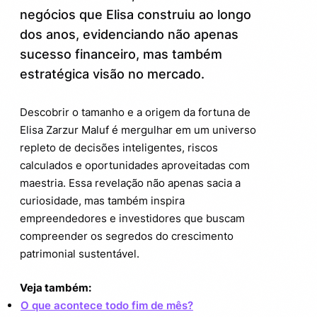
passos da Elisa Zarzur Maluf fortuna
negócios que Elisa construiu ao longo
dos anos, evidenciando não apenas
Mercado atual e a influência da fortuna
5.
de Elisa Zarzur Maluf
sucesso financeiro, mas também
estratégica visão no mercado.
Descobrir o tamanho e a origem da fortuna de
Elisa Zarzur Maluf é mergulhar em um universo
repleto de decisões inteligentes, riscos
calculados e oportunidades aproveitadas com
maestria. Essa revelação não apenas sacia a
curiosidade, mas também inspira
empreendedores e investidores que buscam
compreender os segredos do crescimento
patrimonial sustentável.
Veja também:
O que acontece todo fim de mês?