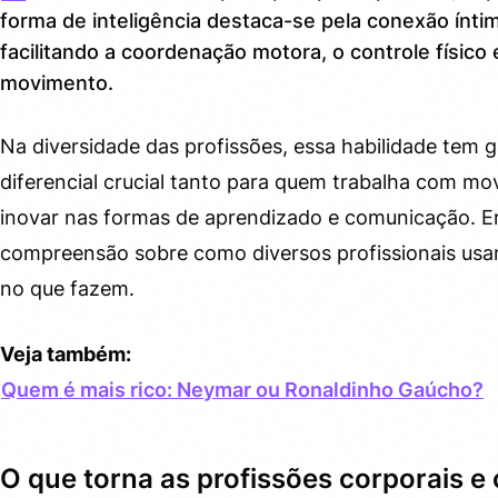
Principais profissões que brilham com a inteligência
2.
forma de inteligência destaca-se pela conexão ínt
corporal e cinestésica
facilitando a coordenação motora, o controle físico
Como desenvolver a inteligência corporal e cinestésica
3.
movimento.
no dia a dia
Curiosidades que revelam a força dessa inteligência
4.
Na diversidade das profissões, essa habilidade tem
diferencial crucial tanto para quem trabalha com 
Dicas rápidas para quem quer estimular essa
4.1.
inteligência
inovar nas formas de aprendizado e comunicação. E
compreensão sobre como diversos profissionais usa
Por que o mercado valoriza cada vez mais essa
5.
habilidade?
no que fazem.
Veja também:
Quem é mais rico: Neymar ou Ronaldinho Gaúcho?
O que torna as profissões corporais e 