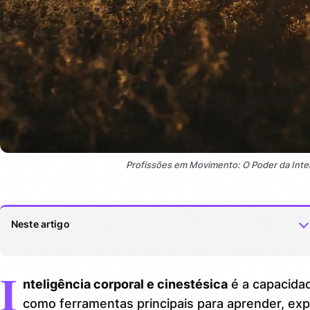
Profissões em Movimento: O Poder da Inte
Neste artigo
I
O que torna as profissões corporais e cinestésicas tão
1.
nteligência corporal e cinestésica
é a capacida
especiais?
como ferramentas principais para aprender, exp