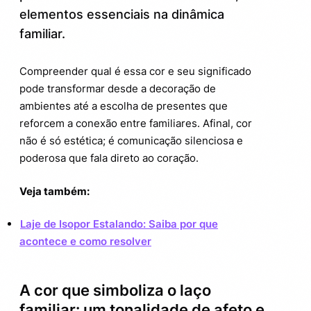
família no dia a dia
elementos essenciais na dinâmica
familiar.
Curiosidades: a cor que conecta o
3.1.
planeta e o lar
Compreender qual é essa cor e seu significado
Quais emoções você quer liberar com a
4.
pode transformar desde a decoração de
cor que representa família?
ambientes até a escolha de presentes que
reforcem a conexão entre familiares. Afinal, cor
não é só estética; é comunicação silenciosa e
poderosa que fala direto ao coração.
Veja também:
Laje de Isopor Estalando: Saiba por que
acontece e como resolver
A cor que simboliza o laço
familiar: um tonalidade de afeto e