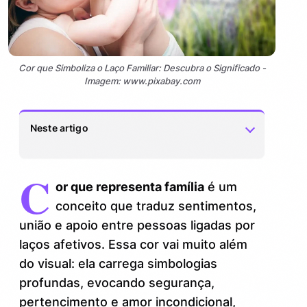
Cor que Simboliza o Laço Familiar: Descubra o Significado -
Imagem: www.pixabay.com
Neste artigo
C
A cor que simboliza o laço familiar: um
1.
or que representa família
é um
tonalidade de afeto e acolhimento
conceito que traduz sentimentos,
Por que azul é a cor da família?
1.1.
união e apoio entre pessoas ligadas por
laços afetivos. Essa cor vai muito além
Outras cores que conectam família e
2.
do visual: ela carrega simbologias
sentimentos
profundas, evocando segurança,
Dicas práticas para aplicar a cor da
3.
pertencimento e amor incondicional,