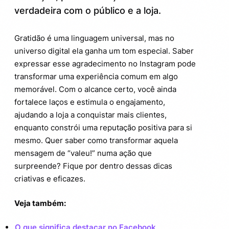
Dicas bônus para um agradecimento mais
4.
verdadeira com o público e a loja.
eficaz e memorável
Por que agradecer uma loja no Instagram
5.
Gratidão é uma linguagem universal, mas no
faz diferença?
universo digital ela ganha um tom especial. Saber
expressar esse agradecimento no Instagram pode
transformar uma experiência comum em algo
memorável. Com o alcance certo, você ainda
fortalece laços e estimula o engajamento,
ajudando a loja a conquistar mais clientes,
enquanto constrói uma reputação positiva para si
mesmo. Quer saber como transformar aquela
mensagem de “valeu!” numa ação que
surpreende? Fique por dentro dessas dicas
criativas e eficazes.
Veja também:
O que significa destacar no Facebook