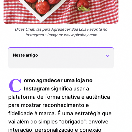
Dicas Criativas para Agradecer Sua Loja Favorita no
Instagram - Imagem: www.pixabay.com
Neste artigo
C
Personalize seu agradecimento com
1.
omo agradecer uma loja no
posts e stories impactantes
Instagram
significa usar a
Use hashtags estratégicas e marque a
2.
plataforma de forma criativa e autêntica
loja para potencializar o alcance
para mostrar reconhecimento e
fidelidade à marca. É uma estratégia que
Inove com a colaboração ativa usando
3.
enquetes e desafios
vai além do simples “obrigado”: envolve
interação, personalização e conexão