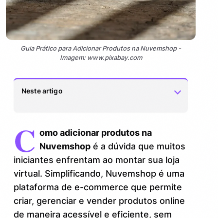
Guia Prático para Adicionar Produtos na Nuvemshop -
Imagem: www.pixabay.com
Neste artigo
C
Por que aprender a adicionar produtos na
1.
omo adicionar produtos na
Nuvemshop é fundamental?
Nuvemshop
é a dúvida que muitos
Principais benefícios de dominar o
1.1.
iniciantes enfrentam ao montar sua loja
cadastro de produtos
virtual. Simplificando, Nuvemshop é uma
plataforma de e-commerce que permite
Passo a passo: como adicionar produtos
2.
na Nuvemshop sem complicação
criar, gerenciar e vender produtos online
de maneira acessível e eficiente, sem