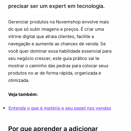
1. Acesse o painel administrativo
2.1.
precisar ser um expert em tecnologia.
2. Informe dados básicos do produto
2.2.
Gerenciar produtos na Nuvemshop envolve mais
3. Selecione categorias e tags
2.3.
do que só subir imagens e preços. É criar uma
vitrine digital que atraia clientes, facilite a
4. Adicione imagens de qualidade
2.4.
navegação e aumente as chances de venda. Se
você quer dominar essa habilidade essencial para
5. Configure estoque, peso e dimensões
2.5.
seu negócio crescer, este guia prático vai te
mostrar o caminho das pedras para colocar seus
6. Ative o produto
2.6.
produtos no ar de forma rápida, organizada e
Dicas avançadas para potencializar seu
otimizada.
3.
cadastro de produtos
Veja também:
Utilize palavras-chave
3.1.
estrategicamente
Entenda o que é matéria e seu papel nas vendas
Capriche nas descrições com foco no
3.2.
benefício
Por que aprender a adicionar