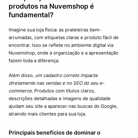
produtos na Nuvemshop é
Adicione vídeos ou guias se possível
3.3.
fundamental?
Aproveite os apps e integrações da
3.4.
Nuvemshop
Imagine sua loja física: as prateleiras bem-
arrumadas, com etiquetas claras e produto fácil de
Erros comuns que você deve evitar ao
4.
encontrar. Isso se reflete no ambiente digital via
cadastrar produtos
Nuvemshop, onde a organização e a apresentação
fazem toda a diferença.
Além disso,
um cadastro correto impacta
diretamente nas vendas e no SEO do seu e-
commerce
. Produtos com títulos claros,
descrições detalhadas e imagens de qualidade
ajudam seu site a aparecer nas buscas do Google,
atraindo mais clientes para sua loja.
Principais benefícios de dominar o