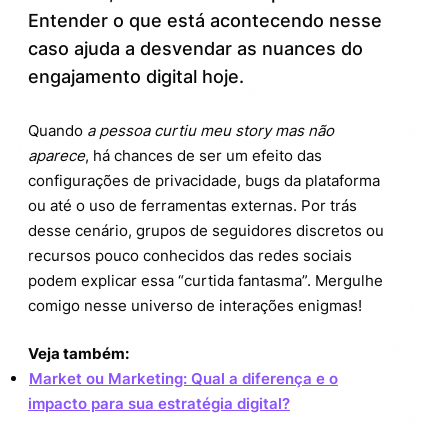
Entender o que está acontecendo nesse
Dicas para lidar com curtidas
3.1.
“fantasmas” e proteger seu perfil
caso ajuda a desvendar as nuances do
engajamento digital hoje.
Curiosidades: o que dizem os dados
3.2.
sobre interação em stories?
Quando
a pessoa curtiu meu story mas não
aparece
, há chances de ser um efeito das
Por dentro da psicologia digital: por que
4.
queremos saber quem curtiu?
configurações de privacidade, bugs da plataforma
ou até o uso de ferramentas externas. Por trás
Como usar isso a seu favor?
4.1.
desse cenário, grupos de seguidores discretos ou
recursos pouco conhecidos das redes sociais
podem explicar essa “curtida fantasma”. Mergulhe
comigo nesse universo de interações enigmas!
Veja também:
Market ou Marketing: Qual a diferença e o
impacto para sua estratégia digital?