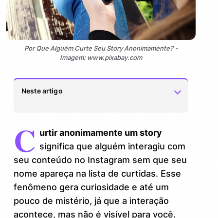
Por Que Alguém Curte Seu Story Anonimamente? -
Imagem: www.pixabay.com
Neste artigo
C
Por que algumas curtidas em stories não
1.
urtir anonimamente um story
aparecem no meu perfil?
significa que alguém interagiu com
Ferramentas e métodos que “escondem”
2.
seu conteúdo no Instagram sem que seu
quem curte um story
nome apareça na lista de curtidas. Esse
fenômeno gera curiosidade e até um
Como interpretar e reagir quando a
3.
pessoa curtiu meu story mas não
pouco de mistério, já que a interação
aparece?
acontece, mas não é visível para você.